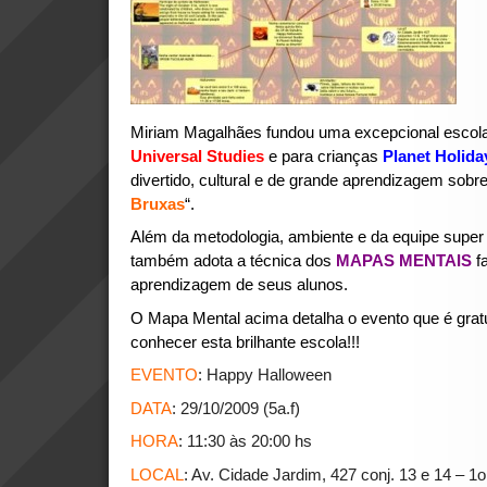
Miriam Magalhães fundou uma excepcional escola 
Universal Studies
e para crianças
Planet Holid
divertido, cultural e de grande aprendizagem sobre
Bruxas
“.
Além da metodologia, ambiente e da equipe super
também adota a técnica dos
MAPAS MENTAIS
f
aprendizagem de seus alunos.
O Mapa Mental acima detalha o evento que é gratu
conhecer esta brilhante escola!!!
EVENTO
: Happy Halloween
DATA
: 29/10/2009 (5a.f)
HORA
: 11:30 às 20:00 hs
LOCAL
: Av. Cidade Jardim, 427 conj. 13 e 14 – 1