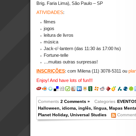
Brig. Faria Lima), São Paulo – SP
ATIVIDADES
:
filmes
jogos
leitura de livros
música
Jack-o’-lantern (das 11:30 às 17:00 hs)
Fortune-telle
…muitas outras surpresas!
INSCRIÇÕES
: com Milena (11) 3078-5311 ou
pla
Enjoy! And have lots of fun!!!
Comments
2 Comments »
Categories
EVENTO
Halloween
,
idioma
,
inglês
,
língua
,
Mapas Menta
Planet Holiday
,
Universal Studies
Comments