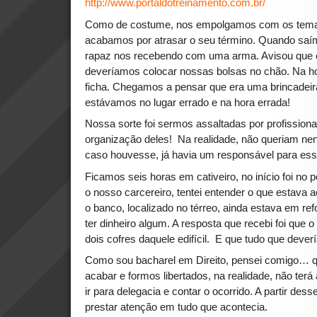
http://www.portaldotreinamento.com.br/
Como de costume, nos empolgamos com os tema
acabamos por atrasar o seu término. Quando saím
rapaz nos recebendo com uma arma. Avisou que 
deveríamos colocar nossas bolsas no chão. Na ho
ficha. Chegamos a pensar que era uma brincadeir
estávamos no lugar errado e na hora errada!
Nossa sorte foi sermos assaltadas por profissionais
organização deles! Na realidade, não queriam ne
caso houvesse, já havia um responsável para essa
Ficamos seis horas em cativeiro, no início foi no
o nosso carcereiro, tentei entender o que estava 
o banco, localizado no térreo, ainda estava em ref
ter dinheiro algum. A resposta que recebi foi que o
dois cofres daquele edifícil. E que tudo que dever
Como sou bacharel em Direito, pensei comigo… q
acabar e formos libertados, na realidade, não ter
ir para delegacia e contar o ocorrido. A partir d
prestar atenção em tudo que acontecia.