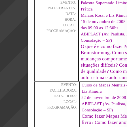
Palestra Superando Limit
EVENTO:
PALESTRANTES:
Prática
DATA:
Marcos Rossi e Liz Kimu
HORA:
15 de novembro de 2008 
LOCAL:
das 09:00 às 12:30hs
PROGRAMAÇÃO:
ABIPLAST (Av. Paulista, 
Consolação – SP)
O que é e como fazer 
Brainstorming. Como s
mudanças comportamen
situações difíceis? Co
de qualidade? Como mo
auto-estima e auto-con
Curso de Mapas Mentais 
EVENTO:
FACILITADORA:
Liz Kimura
DATA / HORA:
22 de novembro de 2008 
LOCAL:
ABIPLAST (Av. Paulista, 
PROGRAMAÇÃO:
Consolação – SP)
Como fazer Mapas Me
livro? Como fazer ano