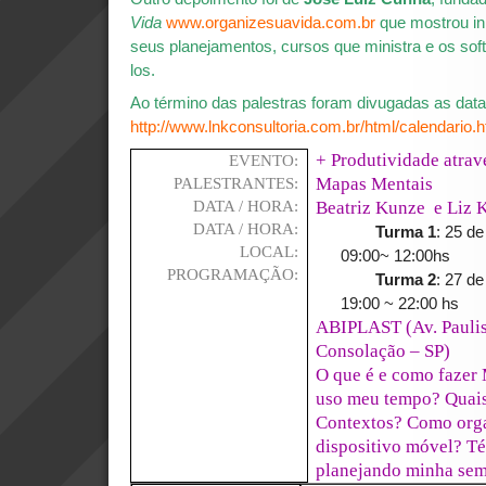
Vida
www.organizesuavida.com.br
que mostrou i
seus planejamentos, cursos que ministra e os softw
los.
Ao término das palestras foram divugadas as dat
http://www.lnkconsultoria.com.br/html/calendario.h
+ Produtividade atrav
EVENTO:
Mapas Mentais
PALESTRANTES:
Beatriz Kunze e Liz 
DATA / HORA:
DATA / HORA:
Turma 1
: 25 d
LOCAL:
09:00~ 12:00hs
PROGRAMAÇÃO:
Turma 2
: 27 de
19:00 ~ 22:00 hs
ABIPLAST (Av. Paulist
Consolação – SP)
O que é e como faze
uso meu tempo? Quais
Contextos? Como org
dispositivo móvel? Té
planejando minha sem