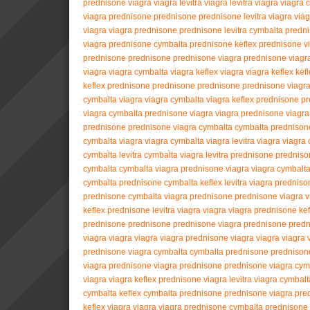
prednisone
viagra
viagra
levitra
viagra
levitra
viagra
viagra
viagra
prednisone
prednisone
prednisone
levitra
viagra
viag
viagra
viagra
prednisone
prednisone
levitra
cymbalta
predn
viagra
prednisone
cymbalta
prednisone
keflex
prednisone
v
prednisone
prednisone
prednisone
viagra
prednisone
viagr
viagra
viagra
cymbalta
viagra
keflex
viagra
viagra
keflex
kef
keflex
prednisone
prednisone
prednisone
prednisone
viagr
cymbalta
viagra
viagra
cymbalta
viagra
keflex
prednisone
pr
viagra
cymbalta
prednisone
viagra
viagra
prednisone
viagra
prednisone
prednisone
viagra
cymbalta
cymbalta
prednison
cymbalta
viagra
viagra
cymbalta
viagra
levitra
viagra
viagra
cymbalta
levitra
cymbalta
viagra
levitra
prednisone
predniso
cymbalta
cymbalta
viagra
prednisone
viagra
viagra
cymbalt
cymbalta
prednisone
cymbalta
keflex
levitra
viagra
predniso
prednisone
cymbalta
viagra
prednisone
prednisone
viagra
v
keflex
prednisone
levitra
viagra
viagra
viagra
prednisone
kef
prednisone
prednisone
prednisone
viagra
prednisone
predn
viagra
viagra
viagra
viagra
prednisone
viagra
viagra
viagra
prednisone
viagra
cymbalta
cymbalta
prednisone
prednison
viagra
prednisone
viagra
prednisone
prednisone
viagra
cym
viagra
viagra
keflex
prednisone
viagra
levitra
viagra
cymbalt
cymbalta
keflex
cymbalta
prednisone
prednisone
viagra
pre
keflex
viagra
viagra
viagra
prednisone
cymbalta
prednisone