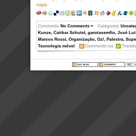
viagra
Comments
No Comments »
Categories
Uncate
Kunze
,
Cairbar Schutel
,
garotasemfio
,
José Lu
Marcos Rossi
,
Organização
,
Oz!
,
Palestra
,
Supe
Tecnologia móvel
Comments rss
Trackb