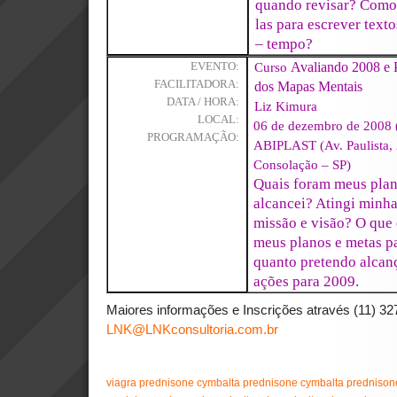
quando revisar? Como 
las para escrever tex
– tempo?
Curso
Avaliando 2008 e 
EVENTO:
FACILITADORA:
dos Mapas Mentais
DATA / HORA:
Liz Kimura
LOCAL:
06 de dezembro de 2008 (
PROGRAMAÇÃO:
ABIPLAST (Av. Paulista, 
Consolação – SP)
Quais foram meus pla
alcancei? Atingi minh
missão e visão? O que 
meus planos e metas 
quanto pretendo alcan
ações para 2009.
Maiores informações e Inscrições através (11) 3
LNK@LNKconsultoria.com.br
viagra
prednisone
cymbalta
prednisone
cymbalta
prednison