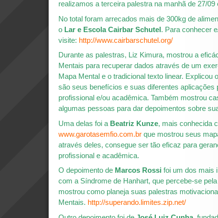
realizamos a terceira palestra na manhã de 27/09 
No total foram arrecados mais de 300kg de alime
o
Lar e Escola Cairbar Schutel
. Para conhecer e
visite:
http://www.cairbarschutel.org/
Durante as palestras, Liz Kimura, mostrou a efic
Mentais para recuperar dados através de um exer
Mapa Mental e o tradicional texto linear. Explicou
são seus benefícios e suas diferentes aplicações 
profissional e/ou acadêmica. Também mostrou ca
algumas pessoas para dar depoimentos sobre sua
Uma delas foi a
Beatriz Kunze
, mais conhecida 
www.garotasemfio.com.br
que mostrou seus mapa
através deles, consegue ser tão eficaz para geran
profissional e acadêmica.
O depoimento de
Marcos Rossi
foi um dos mais 
com a Síndrome de Hanhart, que percebe-se pela
mostrou como planeja suas palestras motivacion
Mentais.
http://superando.limites.zip.net/
Outro depoimento foi de
José Luiz Cunha
, funda