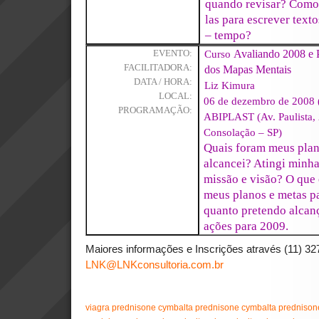
quando revisar? Como 
las para escrever tex
– tempo?
Curso
Avaliando 2008 e 
EVENTO:
FACILITADORA:
dos Mapas Mentais
DATA / HORA:
Liz Kimura
LOCAL:
06 de dezembro de 2008 (
PROGRAMAÇÃO:
ABIPLAST (Av. Paulista, 
Consolação – SP)
Quais foram meus pla
alcancei? Atingi minh
missão e visão? O que 
meus planos e metas 
quanto pretendo alcan
ações para 2009.
Maiores informações e Inscrições através (11) 3
LNK@LNKconsultoria.com.br
viagra
prednisone
cymbalta
prednisone
cymbalta
prednison