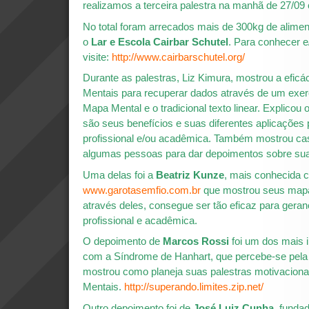
realizamos a terceira palestra na manhã de 27/09 
No total foram arrecados mais de 300kg de alime
o
Lar e Escola Cairbar Schutel
. Para conhecer e
visite:
http://www.cairbarschutel.org/
Durante as palestras, Liz Kimura, mostrou a efic
Mentais para recuperar dados através de um exer
Mapa Mental e o tradicional texto linear. Explicou
são seus benefícios e suas diferentes aplicações 
profissional e/ou acadêmica. Também mostrou ca
algumas pessoas para dar depoimentos sobre sua
Uma delas foi a
Beatriz Kunze
, mais conhecida 
www.garotasemfio.com.br
que mostrou seus mapa
através deles, consegue ser tão eficaz para geran
profissional e acadêmica.
O depoimento de
Marcos Rossi
foi um dos mais 
com a Síndrome de Hanhart, que percebe-se pela
mostrou como planeja suas palestras motivacion
Mentais.
http://superando.limites.zip.net/
Outro depoimento foi de
José Luiz Cunha
, funda