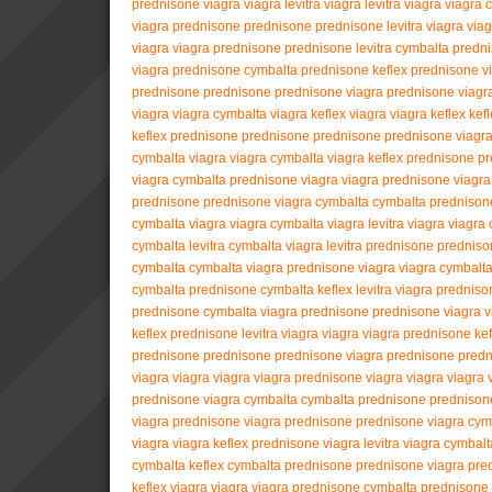
prednisone
viagra
viagra
levitra
viagra
levitra
viagra
viagra
viagra
prednisone
prednisone
prednisone
levitra
viagra
viag
viagra
viagra
prednisone
prednisone
levitra
cymbalta
predn
viagra
prednisone
cymbalta
prednisone
keflex
prednisone
v
prednisone
prednisone
prednisone
viagra
prednisone
viagr
viagra
viagra
cymbalta
viagra
keflex
viagra
viagra
keflex
kef
keflex
prednisone
prednisone
prednisone
prednisone
viagr
cymbalta
viagra
viagra
cymbalta
viagra
keflex
prednisone
pr
viagra
cymbalta
prednisone
viagra
viagra
prednisone
viagra
prednisone
prednisone
viagra
cymbalta
cymbalta
prednison
cymbalta
viagra
viagra
cymbalta
viagra
levitra
viagra
viagra
cymbalta
levitra
cymbalta
viagra
levitra
prednisone
predniso
cymbalta
cymbalta
viagra
prednisone
viagra
viagra
cymbalt
cymbalta
prednisone
cymbalta
keflex
levitra
viagra
predniso
prednisone
cymbalta
viagra
prednisone
prednisone
viagra
v
keflex
prednisone
levitra
viagra
viagra
viagra
prednisone
kef
prednisone
prednisone
prednisone
viagra
prednisone
predn
viagra
viagra
viagra
viagra
prednisone
viagra
viagra
viagra
prednisone
viagra
cymbalta
cymbalta
prednisone
prednison
viagra
prednisone
viagra
prednisone
prednisone
viagra
cym
viagra
viagra
keflex
prednisone
viagra
levitra
viagra
cymbalt
cymbalta
keflex
cymbalta
prednisone
prednisone
viagra
pre
keflex
viagra
viagra
viagra
prednisone
cymbalta
prednisone