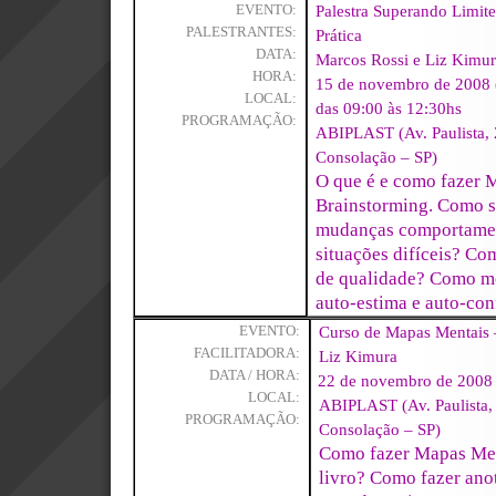
Palestra Superando Limit
EVENTO:
PALESTRANTES:
Prática
DATA:
Marcos Rossi e Liz Kimu
HORA:
15 de novembro de 2008 
LOCAL:
das 09:00 às 12:30hs
PROGRAMAÇÃO:
ABIPLAST (Av. Paulista, 
Consolação – SP)
O que é e como fazer 
Brainstorming. Como s
mudanças comportamen
situações difíceis? Co
de qualidade? Como mo
auto-estima e auto-con
Curso de Mapas Mentais 
EVENTO:
FACILITADORA:
Liz Kimura
DATA / HORA:
22 de novembro de 2008 
LOCAL:
ABIPLAST (Av. Paulista, 
PROGRAMAÇÃO:
Consolação – SP)
Como fazer Mapas Me
livro? Como fazer ano