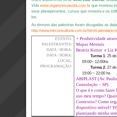
Vida
www.organizesuavida.com.br
que mostrou i
seus planejamentos, cursos que ministra e os softw
los.
Ao término das palestras foram divugadas as dat
http://www.lnkconsultoria.com.br/html/calendario.h
+ Produtividade atrav
EVENTO:
Mapas Mentais
PALESTRANTES:
Beatriz Kunze e Liz 
DATA / HORA:
DATA / HORA:
Turma 1
: 25 d
LOCAL:
09:00~ 12:00hs
PROGRAMAÇÃO:
Turma 2
: 27 de
19:00 ~ 22:00 hs
ABIPLAST (Av. Paulist
Consolação – SP)
O que é e como faze
uso meu tempo? Quais
Contextos? Como org
dispositivo móvel? Té
planejando minha sem