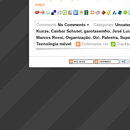
viagra
Comments
No Comments »
Categories
Uncate
Kunze
,
Cairbar Schutel
,
garotasemfio
,
José Lu
Marcos Rossi
,
Organização
,
Oz!
,
Palestra
,
Supe
Tecnologia móvel
Comments rss
Trackb