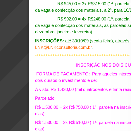
R$ 945,00 = 3x R$315,00 (1ª. parcela na i
da vaga e confecção dos materiais, a 2ª. para 10/1
R$ 992,00 = 4x R$248,00 (1ª. parcela na i
da vaga e confecção dos materiais, as parcelas
dezembro, janeiro e fevereiro)
INSCRIÇÕES:
até 30/10/09 (sexta-feira), através
LNK@LNKconsultoria.com.br
.
******************************************************
INSCRIÇÃO NOS DOIS C
FORMA DE PAGAMENTO
: Para aqueles intere
dois cursos o investimento é de:
À vista: R$ 1.430,00 (mil quatrocentos e trinta reai
Parcelado:
R$ 1.500,00 = 2x R$ 750,00 ( 1ª. parcela na inscr
dias)
R$ 1.530,00 = 3x R$ 510,00 ( 1ª. parcela na inscr
dias)