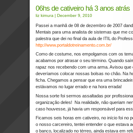
06hs de cativeiro há 3 anos atrás
liz kimura
| December 9, 2010
Passei a manhã de 08 de dezembro de 2007 dando
Mentais para uma analista de sistemas que me c
palestra que dei no final da aula de ITIL do Profe
http://www.portaldotreinamento.com.br/
Como de costume, nos empolgamos com os tema
acabamos por atrasar o seu término. Quando saím
rapaz nos recebendo com uma arma. Avisou que 
deveríamos colocar nossas bolsas no chão. Na ho
ficha. Chegamos a pensar que era uma brincadeir
estávamos no lugar errado e na hora errada!
Nossa sorte foi sermos assaltadas por profissionais
organização deles! Na realidade, não queriam ne
caso houvesse, já havia um responsável para essa
Ficamos seis horas em cativeiro, no início foi no
o nosso carcereiro, tentei entender o que estava 
o banco, localizado no térreo, ainda estava em ref