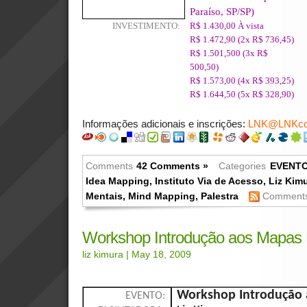
Paraíso, SP/SP)
INVESTIMENTO:
R$ 1.430,00 À vista
R$ 1.472,90 (2x R$ 736,45)
R$ 1.501,500 (3x R$
500,50)
R$ 1.573,00 (4x R$ 393,25)
R$ 1.644,50 (5x R$ 328,90)
Informações adicionais e inscrições:
LNK@LNKcons
Comments
42 Comments »
Categories
EVENT
Idea Mapping
,
Instituto Via de Acesso
,
Liz Kim
Mentais
,
Mind Mapping
,
Palestra
Comments
Workshop Introdução aos Mapas M
liz kimura
| May 18, 2009
Workshop Introdução 
EVENTO: