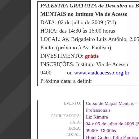
PALESTRA GRATUITA de Descubra os Ben
MENTAIS no Intituto Via de Acesso
DATA:
02 de julho de 2009 (5ª.f)
HORA: das 14:30 às 16:00 horas
LOCAL: Av. Brigadeiro Luiz Antônio, 2.05
Paulo, (próximo à Av. Paulista)
INVESTIMENTO:
grátis
INSCRIÇÕES: Instituto Via de Ace
9400 ou
www.viadeacesso.org.br
Próxima data: a definir
Curso de Mapas Mentais –
EVENTO:
Profissionais
FACILITADORA:
Liz Kimura
DATA:
04 e 05 de julho de 2009 
HORA:
09:00~ 18:00hs
LOCAL:
Hotel Goden Tulip Paulista 