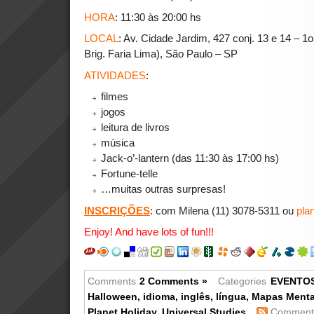
HORA
: 11:30 às 20:00 hs
LOCAL
: Av. Cidade Jardim, 427 conj. 13 e 14 – 1
Brig. Faria Lima), São Paulo – SP
ATIVIDADES
:
filmes
jogos
leitura de livros
música
Jack-o’-lantern (das 11:30 às 17:00 hs)
Fortune-telle
…muitas outras surpresas!
INSCRIÇÕES
: com Milena (11) 3078-5311 ou
pla
Enjoy! And have lots of fun!!!
Comments
2 Comments »
Categories
EVENTO
Halloween
,
idioma
,
inglês
,
língua
,
Mapas Menta
Planet Holiday
,
Universal Studies
Comments