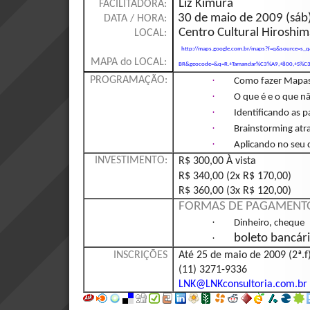
Liz Kimura
FACILITADORA:
30 de maio de 2009 (sáb)
DATA / HORA:
Centro Cultural Hiroshim
LOCAL:
http://maps.google.com.br/maps?f=q&source=s_q
MAPA do LOCAL:
BR&geocode=&q=R.+Tamandar%C3%A9,+800,+S%C3%
·
PROGRAMAÇÃO:
Como fazer Mapas
·
O que é e o que 
·
Identificando as p
·
Brainstorming at
·
Aplicando no seu 
INVESTIMENTO:
R$ 300,00 À vista
R$ 340,00 (2x R$ 170,00)
R$ 360,00 (3x R$ 120,00)
FORMAS DE PAGAMENT
·
Dinheiro, cheque
·
boleto bancár
INSCRIÇÕES
Até 25 de maio de 2009 (2ª.f
(11) 3271-9336
LNK@LNKconsultoria.com.br