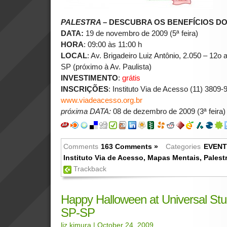
PALESTRA
–
DESCUBRA OS BENEFÍCIOS D
DATA:
19 de novembro de 2009 (5ª feira)
HORA
: 09:00 às 11:00 h
LOCAL
: Av. Brigadeiro Luiz Antônio, 2.050 – 12o 
SP (próximo à Av. Paulista)
INVESTIMENTO
:
grátis
INSCRIÇÕES
: Instituto Via de Acesso (11) 3809-
www.viadeacesso.org.br
próxima DATA:
08 de dezembro de 2009 (3ª feira)
Comments
163 Comments »
Categories
EVEN
Instituto Via de Acesso
,
Mapas Mentais
,
Palest
Trackback
Happy Halloween at Universal St
SP-SP
liz kimura
| October 24, 2009