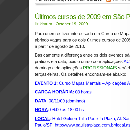
Últimos cursos de 2009 em São P
liz kimura
| October 19, 2009
Para quem estiver interessado em Curso de Map
abrindo vagas para os dois últimos cursos de 2009
a partir de agosto de 2010.
Basicamente a diferença entre os dois eventos são
práticos e a data, pois o curso com aplicações
AC
domingo e de aplicações
PROFISSIONAIS
será 
terças-feiras. Os detalhes encontram-se abaixo:
EVENTO
1:
Curso Mapas Mentais – Aplicações 
CARGA
HORÁRIA
: 08 horas
DATA
: 08/11/09 (domingo)
HORA
: 09:00 às 18:00 hs
LOCAL
: Hotel Golden Tulip Paulista Plaza, Al. Sa
Paulo/SP
http://www.paulistaplaza.com.br/local.a