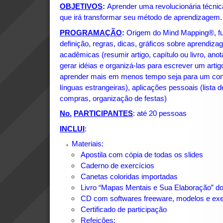
OBJETIVOS
:
Aprender uma revolucionária técnic
que irá transformar seu método de aprendizagem.
PROGRAMAÇÃO
:
Origem do Mind Mapping®, fu
definição, regras, dicas, gráficos sobre aprendi
acadêmicas (resumir artigo, capítulo ou livro, anot
gerar idéias e organizá-las para escrever um artig
aprender mais em menos tempo seja para um concu
línguas estrangeiras), aplicações pessoais (lista d
compras, organização de festas)
No.
PARTICIPANTES
: até 20 pessoas
INCLUI
:
Materiais:
Apostila com cópia de todas os slides
Caderno de exercícios
Canetas coloridas importadas
Livro “Mapas Mentais e Sua Elaboração” d
CD com softwares freeware, modelos e ex
Certificado de participação
Refeições: