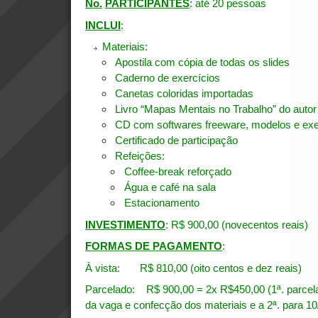
No.
PARTICIPANTES
: até 20 pessoas
INCLUI
:
Materiais:
Apostila com cópia de todas os slides
Caderno de exercícios
Canetas coloridas importadas
Livro “Mapas Mentais no Trabalho” do auto
CD com softwares freeware, modelos e ex
Certificado de participação
Refeições:
Coffee-break reforçado
Água e café na sala
Estacionamento
INVESTIMENTO
: R$ 900,00 (novecentos reais)
FORMAS DE PAGAMENTO
:
À vista: R$ 810,00 (oito centos e dez reais)
Parcelado: R$ 900,00 = 2x R$450,00 (1ª. parcela
da vaga e confecção dos materiais e a 2ª. para 10