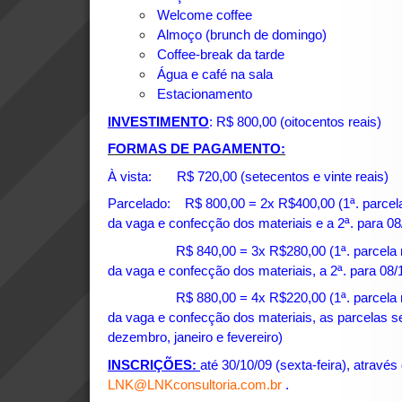
Welcome coffee
Almoço (brunch de domingo)
Coffee-break da tarde
Água e café na sala
Estacionamento
INVESTIMENTO
: R$ 800,00 (oitocentos reais)
FORMAS DE PAGAMENTO:
À vista: R$ 720,00 (setecentos e vinte reais)
Parcelado: R$ 800,00 = 2x R$400,00 (1ª. parcela
da vaga e confecção dos materiais e a 2ª. para 08
R$ 840,00 = 3x R$280,00 (1ª. parcela na i
da vaga e confecção dos materiais, a 2ª. para 08/1
R$ 880,00 = 4x R$220,00 (1ª. parcela na i
da vaga e confecção dos materiais, as parcelas se
dezembro, janeiro e fevereiro)
INSCRIÇÕES:
até 30/10/09 (sexta-feira), através
LNK@LNKconsultoria.com.br
.