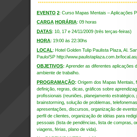
******************************************************
EVENTO
2
: Curso Mapas Mentais – Aplicações Pr
CARGA
HORÁRIA
: 09 horas
DATAS
: 10, 17 e 24/11/2009 (três terças-feiras)
HORA
: 19:00 às 22:30hs
LOCAL
: Hotel Golden Tulip Paulista Plaza, Al. Sa
Paulo/SP
http://www.paulistaplaza.com.br/local.as
OBJETIVOS
:
Aprender as diferentes aplicações
ambiente de trabalho.
PROGRAMAÇÃO
:
Origem dos Mapas Mentais, f
definição, regras, dicas, gráficos sobre aprendi
profissionais (reuniões, planejamento estratégico,
brainstorming, solução de problemas, telefonemas,
apresentações, discursos, organização de evento
perfil de clientes, organização de idéias para redigi
pessoais (lista de pendências, lista de compras, o
viagens, férias, plano de vida).