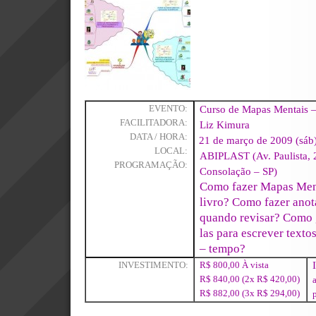
Curso de Mapas Mentais 
EVENTO:
FACILITADORA:
Liz Kimura
DATA / HORA:
21 de março de 2009 (sáb)
LOCAL:
ABIPLAST (Av. Paulista, 
PROGRAMAÇÃO:
Consolação – SP)
Como fazer Mapas Men
livro? Como fazer ano
quando revisar? Como g
las para escrever text
– tempo?
INVESTIMENTO:
R$ 800,00 À vista
R$ 840,00 (2x R$ 420,00)
R$ 882,00 (3x R$ 294,00)