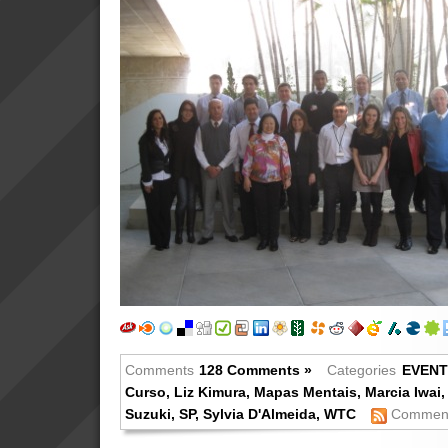
Comments
128 Comments »
Categories
EVEN
Curso
,
Liz Kimura
,
Mapas Mentais
,
Marcia Iwai
Suzuki
,
SP
,
Sylvia D'Almeida
,
WTC
Comment