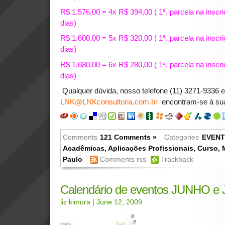
R$ 1.576,00 = 4x R$ 394,00 ( 1ª. parcela na inscr
dias)
R$ 1.600,00 = 5x R$ 320,00 ( 1ª. parcela na inscr
dias)
R$ 1.680,00 = 6x R$ 280,00 ( 1ª. parcela na inscr
dias)
Qualquer dúvida, nosso telefone (11) 3271-9336 e
LNK@LNKconsultoria.com.br
encontram-se à sua
Comments
121 Comments »
Categories
EVEN
Acadêmicas
,
Aplicações Profissionais
,
Curso
,
Paulo
Comments rss
Trackback
Calendário de eventos JUNHO e
liz kimura
| June 12, 2009