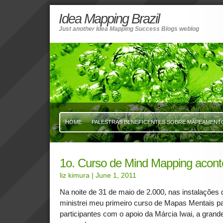
Idea Mapping Brazil
Just another Idea Mapping Success Blogs weblog
HOME
PALESTRAS BENEFICENTES SOBRE MAPEAMENTO 
1o. Curso de Mind Mapping acont
liz kimura
| June 1, 2011
Na noite de 31 de maio de 2.000, nas instalaçõe
ministrei meu primeiro curso de Mapas Mentais p
participantes com o apoio da Márcia Iwai, a grand