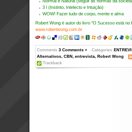
Normal e Natural (seguir as normas da socied
3 I (Instinto, Intelecto e Intuição)
WOW! Fazer tudo de corpo, mente e alma
Robert Wong é autor do livro “O Sucesso está no E
www.robertwong.com.br
Comments
3 Comments »
Categories
ENTREVI
Alternativos
,
CBN
,
entrevista
,
Robert Wong
Trackback