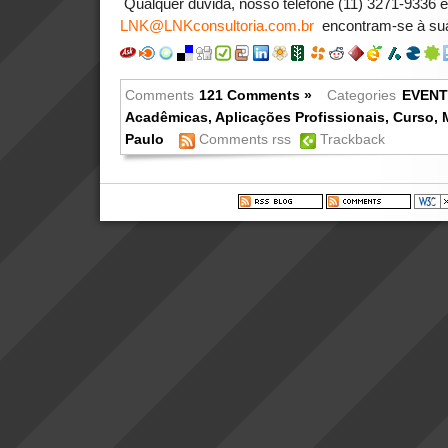
Qualquer dúvida, nosso telefone (11) 3271-9336 e
LNK@LNKconsultoria.com.br
encontram-se à sua
Comments
121 Comments »
Categories
EVEN
Acadêmicas
,
Aplicações Profissionais
,
Curso
,
Paulo
Comments rss
Trackback