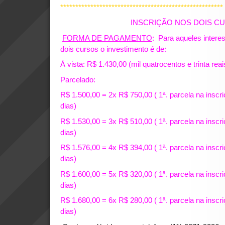
******************************************************
INSCRIÇÃO NOS DOIS C
FORMA DE PAGAMENTO
: Para aqueles intere
dois cursos o investimento é de:
À vista: R$ 1.430,00 (mil quatrocentos e trinta reai
Parcelado:
R$ 1.500,00 = 2x R$ 750,00 ( 1ª. parcela na inscr
dias)
R$ 1.530,00 = 3x R$ 510,00 ( 1ª. parcela na inscr
dias)
R$ 1.576,00 = 4x R$ 394,00 ( 1ª. parcela na inscr
dias)
R$ 1.600,00 = 5x R$ 320,00 ( 1ª. parcela na inscr
dias)
R$ 1.680,00 = 6x R$ 280,00 ( 1ª. parcela na inscr
dias)