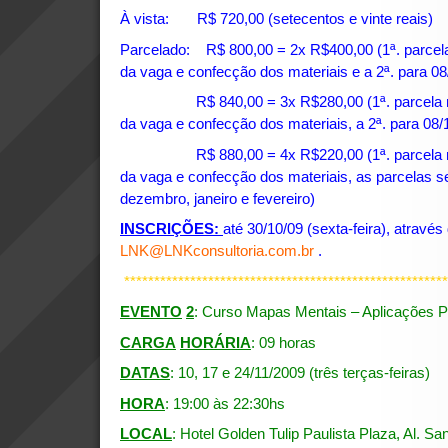
À vista: R$ 720,00 (setecentos e vinte reais)
Parcelado: R$ 800,00 = 2x R$400,00 (1ª. parcela
da vaga e confecção dos materiais e a 2ª. para 08
R$ 840,00 = 3x R$280,00 (1ª. parcela na i
da vaga e confecção dos materiais, a 2ª. para 08/1
R$ 880,00 = 4x R$220,00 (1ª. parcela na i
da vaga e confecção dos materiais, as parcelas se
dezembro, janeiro e fevereiro)
INSCRIÇÕES:
até 30/10/09 (sexta-feira), através
LNK@LNKconsultoria.com.br
.
******************************************************
EVENTO
2
: Curso Mapas Mentais – Aplicações Pr
CARGA
HORÁRIA
: 09 horas
DATAS
: 10, 17 e 24/11/2009 (três terças-feiras)
HORA
: 19:00 às 22:30hs
LOCAL
: Hotel Golden Tulip Paulista Plaza, Al. Sa