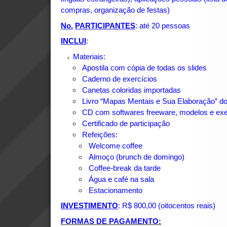
compras, organização de festas)
No.
PARTICIPANTES
: até 20 pessoas
INCLUI
:
Materiais:
Apostila com cópia de todas os slides
Caderno de exercícios
Canetas coloridas importadas
Livro “Mapas Mentais e Sua Elaboração” d
CD com softwares freeware, modelos e ex
Certificado de participação
Refeições:
Welcome coffee
Almoço (brunch de domingo)
Coffee-break da tarde
Água e café na sala
Estacionamento
INVESTIMENTO
: R$ 800,00 (oitocentos reais)
FORMAS DE PAGAMENTO: