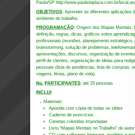
Paulo/SP
http://www.paulistaplaza.com.br/local.as
OBJETIVOS
:
Aprender as diferentes aplicações
ambiente de trabalho.
PROGRAMAÇÃO
:
Origem dos Mapas Mentais, f
definição, regras, dicas, gráficos sobre aprendi
profissionais (reuniões, planejamento estratégico,
brainstorming, solução de problemas, telefonemas,
apresentações, discursos, organização de evento
perfil de clientes, organização de idéias para redigi
pessoais (lista de pendências, lista de compras, o
viagens, férias, plano de vida).
No.
PARTICIPANTES
: até 20 pessoas
INCLUI
:
Materiais:
Apostila com cópia de todas os slides
Caderno de exercícios
Canetas coloridas importadas
Livro “Mapas Mentais no Trabalho” do auto
CD com softwares freeware, modelos e ex