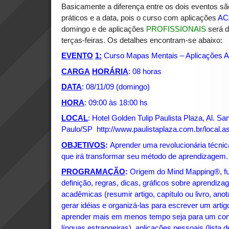
Basicamente a diferença entre os dois eventos são
práticos e a data, pois o curso com aplicações
AC
domingo e de aplicações
PROFISSIONAIS
será 
terças-feiras. Os detalhes encontram-se abaixo:
EVENTO
1:
Curso Mapas Mentais – Aplicações 
CARGA
HORÁRIA
: 08 horas
DATA
: 08/11/09 (domingo)
HORA
: 09:00 às 18:00 hs
LOCAL
: Hotel Golden Tulip Paulista Plaza, Al. Sa
Paulo/SP
http://www.paulistaplaza.com.br/local.a
OBJETIVOS
:
Aprender uma revolucionária técnic
que irá transformar seu método de aprendizagem.
PROGRAMAÇÃO
:
Origem do Mind Mapping®, fu
definição, regras, dicas, gráficos sobre aprendi
acadêmicas (resumir artigo, capítulo ou livro, anot
gerar idéias e organizá-las para escrever um artig
aprender mais em menos tempo seja para um concu
línguas estrangeiras), aplicações pessoais (lista d