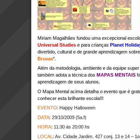
Miriam Magalhães fundou uma excepcional escola 
Universal Studies
e para crianças
Planet Holid
divertido, cultural e de grande aprendizagem sobre
Bruxas
“.
Além da metodologia, ambiente e da equipe super
também adota a técnica dos
MAPAS MENTAIS
f
aprendizagem de seus alunos.
O Mapa Mental acima detalha o evento que é gratu
conhecer esta brilhante escola!!!
EVENTO
: Happy Halloween
DATA
: 29/10/2009 (5a.f)
HORA
: 11:30 às 20:00 hs
LOCAL
: Av. Cidade Jardim, 427 conj. 13 e 14 – 1