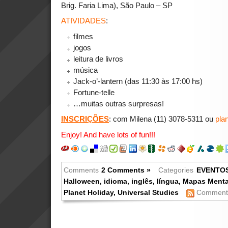
Brig. Faria Lima), São Paulo – SP
ATIVIDADES
:
filmes
jogos
leitura de livros
música
Jack-o’-lantern (das 11:30 às 17:00 hs)
Fortune-telle
…muitas outras surpresas!
INSCRIÇÕES
: com Milena (11) 3078-5311 ou
pla
Enjoy! And have lots of fun!!!
Comments
2 Comments »
Categories
EVENTO
Halloween
,
idioma
,
inglês
,
língua
,
Mapas Menta
Planet Holiday
,
Universal Studies
Comments