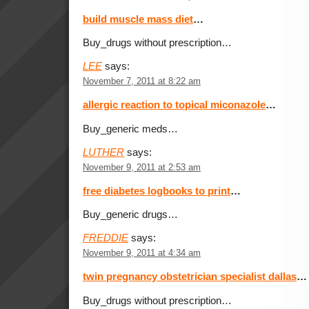
build muscle mass diet
…
Buy_drugs without prescription…
LEE
says:
November 7, 2011 at 8:22 am
allergic reaction to topical miconazole
…
Buy_generic meds…
LUTHER
says:
November 9, 2011 at 2:53 am
free diabetes logbooks to print
…
Buy_generic drugs…
FREDDIE
says:
November 9, 2011 at 4:34 am
twin pregnancy obstetrician specialist dallas
…
Buy_drugs without prescription…