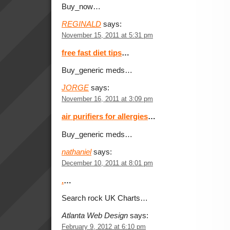
Buy_now…
REGINALD
says:
November 15, 2011 at 5:31 pm
free fast diet tips
…
Buy_generic meds…
JORGE
says:
November 16, 2011 at 3:09 pm
air purifiers for allergies
…
Buy_generic meds…
nathaniel
says:
December 10, 2011 at 8:01 pm
.
…
Search rock UK Charts…
Atlanta Web Design
says:
February 9, 2012 at 6:10 pm