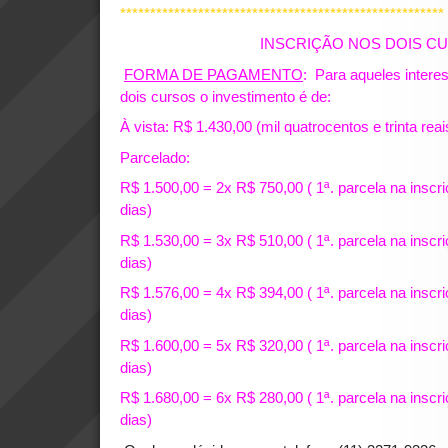
******************************************************
INSCRIÇÃO NOS DOIS C
FORMA DE PAGAMENTO
: Para aqueles intere
dois cursos o investimento é de:
À vista: R$ 1.430,00 (mil quatrocentos e trinta reai
Parcelado:
R$ 1.500,00 = 2x R$ 750,00 ( 1ª. parcela na inscr
dias)
R$ 1.530,00 = 3x R$ 510,00 ( 1ª. parcela na inscr
dias)
R$ 1.576,00 = 4x R$ 394,00 ( 1ª. parcela na inscr
dias)
R$ 1.600,00 = 5x R$ 320,00 ( 1ª. parcela na inscr
dias)
R$ 1.680,00 = 6x R$ 280,00 ( 1ª. parcela na inscr
dias)