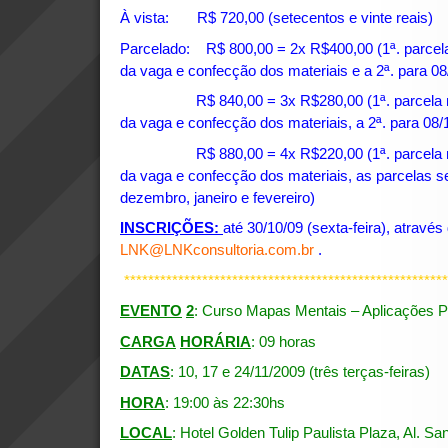
À vista: R$ 720,00 (setecentos e vinte reais)
Parcelado: R$ 800,00 = 2x R$400,00 (1ª. parcela
da vaga e confecção dos materiais e a 2ª. para 08
R$ 840,00 = 3x R$280,00 (1ª. parcela na i
da vaga e confecção dos materiais, a 2ª. para 08/1
R$ 880,00 = 4x R$220,00 (1ª. parcela na i
da vaga e confecção dos materiais, as parcelas se
dezembro, janeiro e fevereiro)
INSCRIÇÕES:
até 30/10/09 (sexta-feira), através
LNK@LNKconsultoria.com.br
.
******************************************************
EVENTO
2
: Curso Mapas Mentais – Aplicações Pr
CARGA
HORÁRIA
: 09 horas
DATAS
: 10, 17 e 24/11/2009 (três terças-feiras)
HORA
: 19:00 às 22:30hs
LOCAL
: Hotel Golden Tulip Paulista Plaza, Al. Sa