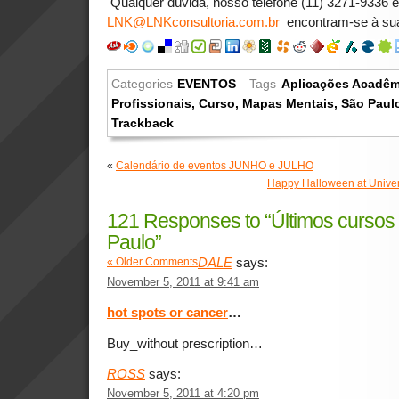
Qualquer dúvida, nosso telefone (11) 3271-9336 e
LNK@LNKconsultoria.com.br
encontram-se à sua
Categories
EVENTOS
Tags
Aplicações Acadêm
Profissionais
,
Curso
,
Mapas Mentais
,
São Paul
Trackback
«
Calendário de eventos JUNHO e JULHO
Happy Halloween at Unive
121 Responses to “Últimos curso
Paulo”
DALE
says:
« Older Comments
November 5, 2011 at 9:41 am
hot spots or cancer
…
Buy_without prescription…
ROSS
says:
November 5, 2011 at 4:20 pm