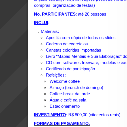
compras, organização de festas)
No.
PARTICIPANTES
: até 20 pessoas
INCLUI
:
Materiais:
Apostila com cópia de todas os slides
Caderno de exercícios
Canetas coloridas importadas
Livro “Mapas Mentais e Sua Elaboração” d
CD com softwares freeware, modelos e ex
Certificado de participação
Refeições:
Welcome coffee
Almoço (brunch de domingo)
Coffee-break da tarde
Água e café na sala
Estacionamento
INVESTIMENTO
: R$ 800,00 (oitocentos reais)
FORMAS DE PAGAMENTO: