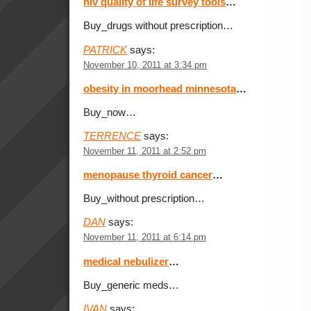
hiv quality of life survey tools
…
Buy_drugs without prescription…
PATRICK
says:
November 10, 2011 at 3:34 pm
obesity in moorhead minnesota
…
Buy_now…
TERRENCE
says:
November 11, 2011 at 2:52 pm
menopause thyroid cancer
…
Buy_without prescription…
DAN
says:
November 11, 2011 at 6:14 pm
medical nebulizer
…
Buy_generic meds…
IVAN
says: