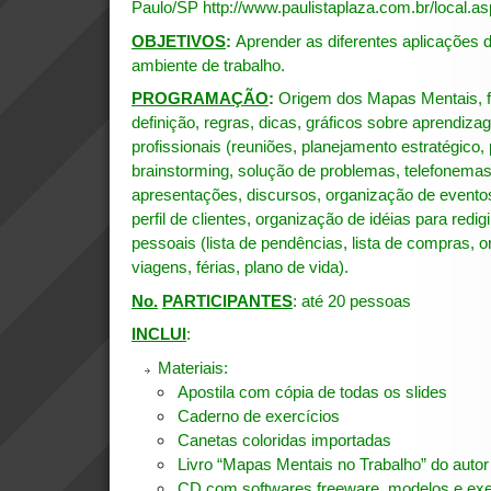
Paulo/SP
http://www.paulistaplaza.com.br/local.as
OBJETIVOS
:
Aprender as diferentes aplicações
ambiente de trabalho.
PROGRAMAÇÃO
:
Origem dos Mapas Mentais, f
definição, regras, dicas, gráficos sobre aprendi
profissionais (reuniões, planejamento estratégico,
brainstorming, solução de problemas, telefonemas,
apresentações, discursos, organização de evento
perfil de clientes, organização de idéias para redigi
pessoais (lista de pendências, lista de compras, o
viagens, férias, plano de vida).
No.
PARTICIPANTES
: até 20 pessoas
INCLUI
:
Materiais:
Apostila com cópia de todas os slides
Caderno de exercícios
Canetas coloridas importadas
Livro “Mapas Mentais no Trabalho” do auto
CD com softwares freeware, modelos e ex