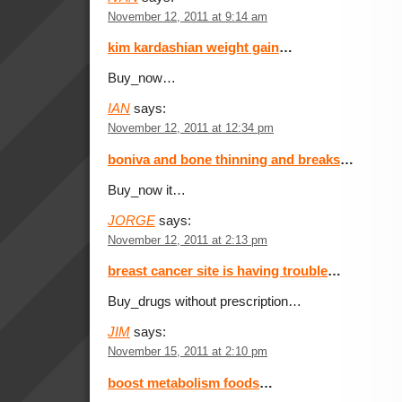
November 12, 2011 at 9:14 am
kim kardashian weight gain
…
Buy_now…
IAN
says:
November 12, 2011 at 12:34 pm
boniva and bone thinning and breaks
…
Buy_now it…
JORGE
says:
November 12, 2011 at 2:13 pm
breast cancer site is having trouble
…
Buy_drugs without prescription…
JIM
says:
November 15, 2011 at 2:10 pm
boost metabolism foods
…