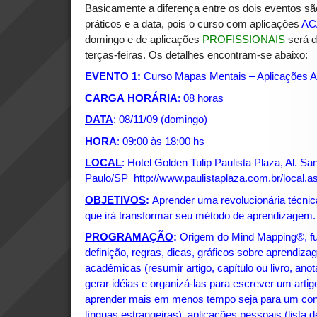
Basicamente a diferença entre os dois eventos são
práticos e a data, pois o curso com aplicações
AC
domingo e de aplicações
PROFISSIONAIS
será 
terças-feiras. Os detalhes encontram-se abaixo:
EVENTO
1:
Curso Mapas Mentais – Aplicações 
CARGA
HORÁRIA
: 08 horas
DATA
: 08/11/09 (domingo)
HORA
: 09:00 às 18:00 hs
LOCAL
: Hotel Golden Tulip Paulista Plaza, Al. Sa
Paulo/SP
http://www.paulistaplaza.com.br/local.a
OBJETIVOS
:
Aprender uma revolucionária técnic
que irá transformar seu método de aprendizagem.
PROGRAMAÇÃO
:
Origem do Mind Mapping®, fu
definição, regras, dicas, gráficos sobre aprendi
acadêmicas (resumir artigo, capítulo ou livro, anot
gerar idéias e organizá-las para escrever um artig
aprender mais em menos tempo seja para um concu
línguas estrangeiras), aplicações pessoais (lista d