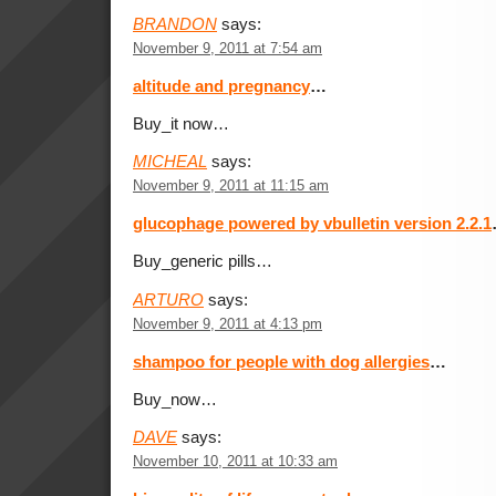
BRANDON
says:
November 9, 2011 at 7:54 am
altitude and pregnancy
…
Buy_it now…
MICHEAL
says:
November 9, 2011 at 11:15 am
glucophage powered by vbulletin version 2.2.1
Buy_generic pills…
ARTURO
says:
November 9, 2011 at 4:13 pm
shampoo for people with dog allergies
…
Buy_now…
DAVE
says:
November 10, 2011 at 10:33 am