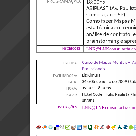
PROGRAMAÇÃO:
18:00hs
ABIPLAST (Av. Paulist
Consolação – SP)
Como fazer Mapas Me
esta técnica em reun
análise de contrato, 
brainstorming e apre
LNK@LNKconsultoria.co
INSCRIÇÕES
:
Curso de Mapas Mentais – Ap
EVENTO:
Profissionais
Liz Kimura
FACILITADORA:
04 e 05 de julho de 2009 (S
DATA:
09:00~ 18:00hs
HORA:
Hotel Goden Tulip Paulista Pla
LOCAL:
SP/SP)
LNK@LNKconsultoria.com.
INSCRIÇÕES
: