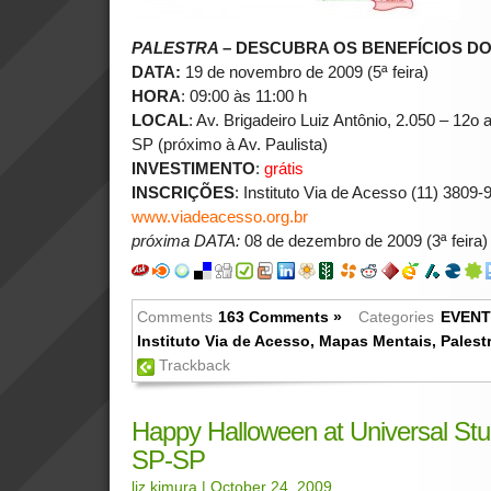
PALESTRA
–
DESCUBRA OS BENEFÍCIOS D
DATA:
19 de novembro de 2009 (5ª feira)
HORA
: 09:00 às 11:00 h
LOCAL
: Av. Brigadeiro Luiz Antônio, 2.050 – 12o 
SP (próximo à Av. Paulista)
INVESTIMENTO
:
grátis
INSCRIÇÕES
: Instituto Via de Acesso (11) 3809-
www.viadeacesso.org.br
próxima DATA:
08 de dezembro de 2009 (3ª feira)
Comments
163 Comments »
Categories
EVEN
Instituto Via de Acesso
,
Mapas Mentais
,
Palest
Trackback
Happy Halloween at Universal St
SP-SP
liz kimura
| October 24, 2009