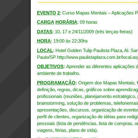
******************************************************
EVENTO
2
: Curso Mapas Mentais – Aplicações Pr
CARGA
HORÁRIA
: 09 horas
DATAS
: 10, 17 e 24/11/2009 (três terças-feiras)
HORA
: 19:00 às 22:30hs
LOCAL
: Hotel Golden Tulip Paulista Plaza, Al. Sa
Paulo/SP
http://www.paulistaplaza.com.br/local.as
OBJETIVOS
:
Aprender as diferentes aplicações
ambiente de trabalho.
PROGRAMAÇÃO
:
Origem dos Mapas Mentais, f
definição, regras, dicas, gráficos sobre aprendi
profissionais (reuniões, planejamento estratégico,
brainstorming, solução de problemas, telefonemas,
apresentações, discursos, organização de evento
perfil de clientes, organização de idéias para redigi
pessoais (lista de pendências, lista de compras, o
viagens, férias, plano de vida).