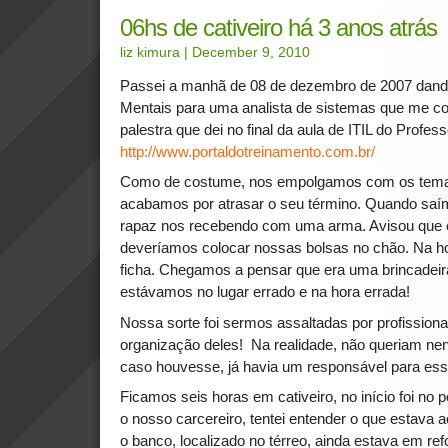
06hs de cativeiro há 3 anos atrás
liz kimura
| December 9, 2010
Passei a manhã de 08 de dezembro de 2007 dando
Mentais para uma analista de sistemas que me c
palestra que dei no final da aula de ITIL do Profe
http://www.portaldotreinamento.com.br/
Como de costume, nos empolgamos com os tema
acabamos por atrasar o seu término. Quando saím
rapaz nos recebendo com uma arma. Avisou que 
deveríamos colocar nossas bolsas no chão. Na ho
ficha. Chegamos a pensar que era uma brincadeir
estávamos no lugar errado e na hora errada!
Nossa sorte foi sermos assaltadas por profissionais
organização deles! Na realidade, não queriam ne
caso houvesse, já havia um responsável para essa
Ficamos seis horas em cativeiro, no início foi no
o nosso carcereiro, tentei entender o que estava 
o banco, localizado no térreo, ainda estava em ref