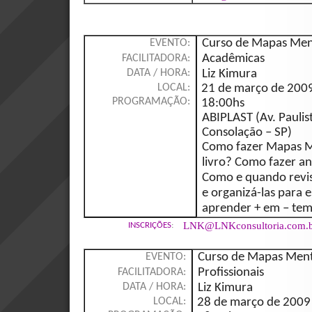
Curso de Mapas Men
EVENTO:
Acadêmicas
FACILITADORA:
Liz Kimura
DATA / HORA:
21 de março de 2009
LOCAL:
PROGRAMAÇÃO:
18:00hs
ABIPLAST (Av. Paulis
Consolação – SP)
Como fazer Mapas M
livro? Como fazer an
Como e quando revis
e organizá-las para 
aprender + em – te
LNK@LNKconsultoria.com.
INSCRIÇÕES
:
Curso de Mapas Ment
EVENTO:
Profissionais
FACILITADORA:
Liz Kimura
DATA / HORA:
28 de março de 2009 
LOCAL: