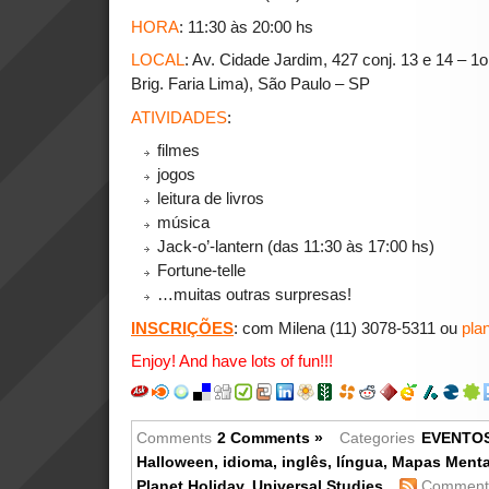
HORA
: 11:30 às 20:00 hs
LOCAL
: Av. Cidade Jardim, 427 conj. 13 e 14 – 1
Brig. Faria Lima), São Paulo – SP
ATIVIDADES
:
filmes
jogos
leitura de livros
música
Jack-o’-lantern (das 11:30 às 17:00 hs)
Fortune-telle
…muitas outras surpresas!
INSCRIÇÕES
: com Milena (11) 3078-5311 ou
pla
Enjoy! And have lots of fun!!!
Comments
2 Comments »
Categories
EVENTO
Halloween
,
idioma
,
inglês
,
língua
,
Mapas Menta
Planet Holiday
,
Universal Studies
Comments