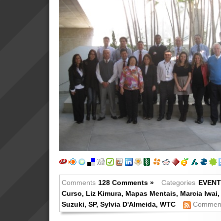
Comments
128 Comments »
Categories
EVEN
Curso
,
Liz Kimura
,
Mapas Mentais
,
Marcia Iwai
Suzuki
,
SP
,
Sylvia D'Almeida
,
WTC
Comment