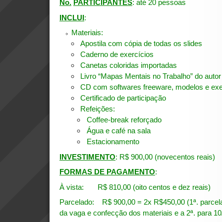
No.
PARTICIPANTES
: até 20 pessoas
INCLUI
:
Materiais:
Apostila com cópia de todas os slides
Caderno de exercícios
Canetas coloridas importadas
Livro “Mapas Mentais no Trabalho” do auto
CD com softwares freeware, modelos e ex
Certificado de participação
Refeições:
Coffee-break reforçado
Água e café na sala
Estacionamento
INVESTIMENTO
: R$ 900,00 (novecentos reais)
FORMAS DE PAGAMENTO
:
À vista: R$ 810,00 (oito centos e dez reais)
Parcelado: R$ 900,00 = 2x R$450,00 (1ª. parcela
da vaga e confecção dos materiais e a 2ª. para 10