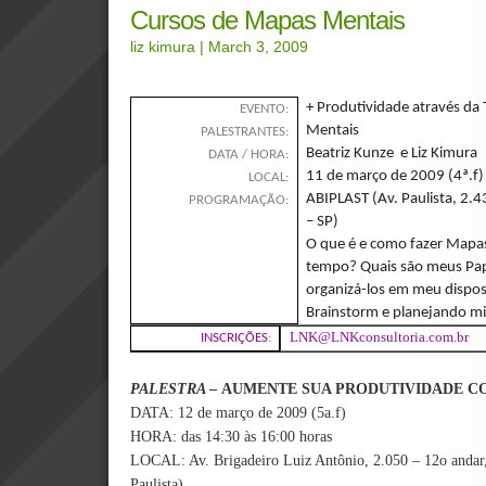
Cursos de Mapas Mentais
liz kimura
| March 3, 2009
+ Produtividade através da
EVENTO:
Mentais
PALESTRANTES:
Beatriz Kunze e Liz Kimura
DATA / HORA:
11 de março de 2009 (4ª.f)
LOCAL:
ABIPLAST (Av. Paulista, 2.4
PROGRAMAÇÃO:
– SP)
O que é e como fazer Map
tempo? Quais são meus Pa
organizá-los em meu dispos
Brainstorm e planejando m
LNK@LNKconsultoria.com.br
INSCRIÇÕES
:
PALESTRA
–
AUMENTE SUA PRODUTIVIDADE C
DATA: 12 de março de 2009 (5a.f)
HORA: das 14:30 às 16:00 horas
LOCAL: Av. Brigadeiro Luiz Antônio, 2.050 – 12o andar,
Paulista)