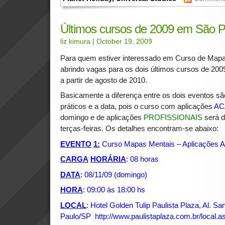
Últimos cursos de 2009 em São P
liz kimura
| October 19, 2009
Para quem estiver interessado em Curso de Map
abrindo vagas para os dois últimos cursos de 2009
a partir de agosto de 2010.
Basicamente a diferença entre os dois eventos são
práticos e a data, pois o curso com aplicações
AC
domingo e de aplicações
PROFISSIONAIS
será 
terças-feiras. Os detalhes encontram-se abaixo:
EVENTO
1:
Curso Mapas Mentais – Aplicações 
CARGA
HORÁRIA
: 08 horas
DATA
: 08/11/09 (domingo)
HORA
: 09:00 às 18:00 hs
LOCAL
: Hotel Golden Tulip Paulista Plaza, Al. Sa
Paulo/SP
http://www.paulistaplaza.com.br/local.a