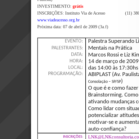
INVESTIMENTO:
grátis
INSCRIÇÕES: Instituto Via de Acesso (11) 
www.viadeacesso.org.br
Próxima data: 07 de abril de 2009 (3a.f)
Palestra Superando L
EVENTO:
Mentais na Prática
PALESTRANTES:
Marcos Rossi e Liz Ki
DATA:
14 de março de 2009
HORA:
das 14:00 às 17:30hs
LOCAL:
PROGRAMAÇÃO:
ABIPLAST (Av. Paulist
)
Consolação – SP/SP
O que é e como faze
Brainstorming. Como 
ativando mudanças 
Como lidar com situa
potencializar atitud
motivar-se e aumenta
auto-confiança?
LNK@LNKconsultoria.co
INSCRIÇÕES
: