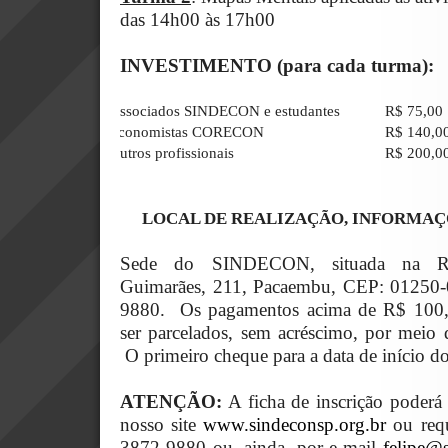
das 14h00 às 17h00
INVESTIMENTO (para cada turma):
Associados SINDECON e estudantes
R$ 75,00
Economistas CORECON
R$ 140,00
Outros profissionais
R$ 200,00
LOCAL DE REALIZAÇÃO, INFORMAÇÕ
Sede do SINDECON, situada na Rua
Guimarães, 211, Pacaembu, CEP: 01250-00
9880.
Os pagamentos acima de R$ 100,
ser parcelados, sem acréscimo, por meio 
O primeiro cheque para a data de início d
ATENÇÃO:
A ficha de inscrição poderá
nosso site
www.sindeconsp.org.br
ou requi
3872-9880 ou, ainda, por e-mail
felipe@s