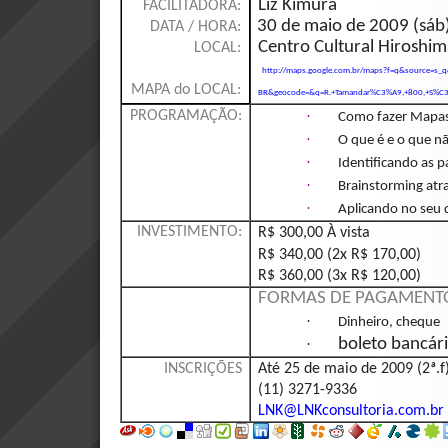
Liz Kimura
FACILITADORA:
30 de maio de 2009 (sáb)
DATA / HORA:
Centro Cultural Hiroshim
LOCAL:
http://maps.google.com.br/maps?f=q&source=s_q
MAPA do LOCAL:
BR&geocode=&q=R.+Tamandar%C3%A9,+800,+S%C3%
·
PROGRAMAÇÃO:
Como fazer Mapas
·
O que é e o que 
·
Identificando as p
·
Brainstorming at
·
Aplicando no seu 
INVESTIMENTO:
R$ 300,00 À vista
R$ 340,00 (2x R$ 170,00)
R$ 360,00 (3x R$ 120,00)
FORMAS DE PAGAMENT
·
Dinheiro, cheque
·
boleto bancár
INSCRIÇÕES
Até 25 de maio de 2009 (2ª.f
(11) 3271-9336
LNK@LNKconsultoria.com.br