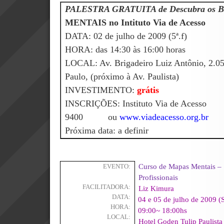
PALESTRA GRATUITA de Descubra os Ben
MENTAIS no Intituto Via de Acesso
DATA:
02 de julho de 2009 (5ª.f)
HORA: das 14:30 às 16:00 horas
LOCAL: Av. Brigadeiro Luiz Antônio, 2.05
Paulo, (próximo à Av. Paulista)
INVESTIMENTO:
grátis
INSCRIÇÕES: Instituto Via de Ace
9400 ou
www.viadeacesso.org.br
Próxima data: a definir
Curso de Mapas Mentais –
EVENTO:
Profissionais
FACILITADORA:
Liz Kimura
DATA:
04 e 05 de julho de 2009 
HORA:
09:00~ 18:00hs
LOCAL:
Hotel Goden Tulip Paulista 