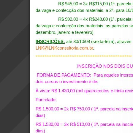
R$ 945,00 = 3x R$315,00 (1ª. parcela na i
da vaga e confecção dos materiais, a 2ª. para 10/1
R$ 992,00 = 4x R$248,00 (1ª. parcela na i
da vaga e confecção dos materiais, as parcelas
dezembro, janeiro e fevereiro)
INSCRIÇÕES:
até 30/10/09 (sexta-feira), através
LNK@LNKconsultoria.com.br
.
******************************************************
INSCRIÇÃO NOS DOIS C
FORMA DE PAGAMENTO
: Para aqueles intere
dois cursos o investimento é de:
À vista: R$ 1.430,00 (mil quatrocentos e trinta reai
Parcelado:
R$ 1.500,00 = 2x R$ 750,00 ( 1ª. parcela na inscr
dias)
R$ 1.530,00 = 3x R$ 510,00 ( 1ª. parcela na inscr
dias)