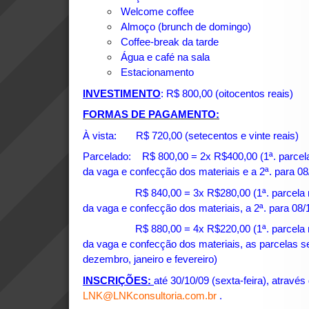
Welcome coffee
Almoço (brunch de domingo)
Coffee-break da tarde
Água e café na sala
Estacionamento
INVESTIMENTO
: R$ 800,00 (oitocentos reais)
FORMAS DE PAGAMENTO:
À vista: R$ 720,00 (setecentos e vinte reais)
Parcelado: R$ 800,00 = 2x R$400,00 (1ª. parcela
da vaga e confecção dos materiais e a 2ª. para 08
R$ 840,00 = 3x R$280,00 (1ª. parcela na i
da vaga e confecção dos materiais, a 2ª. para 08/1
R$ 880,00 = 4x R$220,00 (1ª. parcela na i
da vaga e confecção dos materiais, as parcelas se
dezembro, janeiro e fevereiro)
INSCRIÇÕES:
até 30/10/09 (sexta-feira), através
LNK@LNKconsultoria.com.br
.