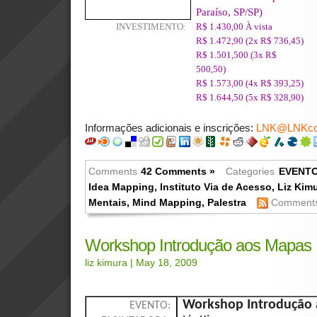
Paraíso, SP/SP)
INVESTIMENTO:
R$ 1.430,00 À vista
R$ 1.472,90 (2x R$ 736,45)
R$ 1.501,500 (3x R$
500,50)
R$ 1.573,00 (4x R$ 393,25)
R$ 1.644,50 (5x R$ 328,90)
Informações adicionais e inscrições:
LNK@LNKcons
Comments
42 Comments »
Categories
EVENT
Idea Mapping
,
Instituto Via de Acesso
,
Liz Kim
Mentais
,
Mind Mapping
,
Palestra
Comments
Workshop Introdução aos Mapas M
liz kimura
| May 18, 2009
Workshop Introdução 
EVENTO: