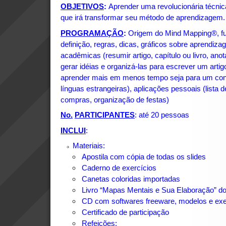
OBJETIVOS
:
Aprender uma revolucionária técnic
que irá transformar seu método de aprendizagem.
PROGRAMAÇÃO
:
Origem do Mind Mapping®, fu
definição, regras, dicas, gráficos sobre aprendi
acadêmicas (resumir artigo, capítulo ou livro, anot
gerar idéias e organizá-las para escrever um artig
aprender mais em menos tempo seja para um concu
línguas estrangeiras), aplicações pessoais (lista d
compras, organização de festas)
No.
PARTICIPANTES
: até 20 pessoas
INCLUI
:
Materiais:
Apostila com cópia de todas os slides
Caderno de exercícios
Canetas coloridas importadas
Livro “Mapas Mentais e Sua Elaboração” d
CD com softwares freeware, modelos e ex
Certificado de participação
Refeições: