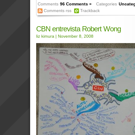
Comments
96 Comments »
Categories
Uncateg
Comments rss
Trackback
CBN entrevista Robert Wong
liz kimura
| November 8, 2008