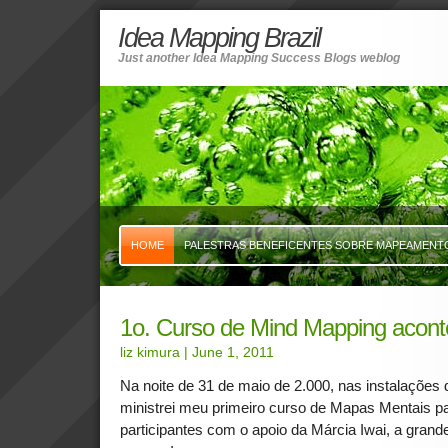
Idea Mapping Brazil
Just another Idea Mapping Success Blogs weblog
HOME
PALESTRAS BENEFICENTES SOBRE MAPEAMENTO 
1o. Curso de Mind Mapping acont
liz kimura
| June 1, 2011
Na noite de 31 de maio de 2.000, nas instalaçõe
ministrei meu primeiro curso de Mapas Mentais p
participantes com o apoio da Márcia Iwai, a grand