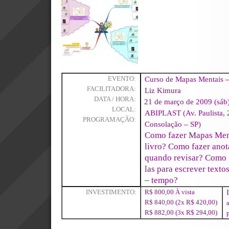
Curso de Mapas Mentais 
EVENTO:
FACILITADORA:
Liz Kimura
DATA / HORA:
21 de março de 2009 (sáb)
LOCAL:
ABIPLAST (Av. Paulista, 
PROGRAMAÇÃO:
Consolação – SP)
Como fazer Mapas Men
livro? Como fazer ano
quando revisar? Como g
las para escrever text
– tempo?
INVESTIMENTO:
R$ 800,00 À vista
R$ 840,00 (2x R$ 420,00)
R$ 882,00 (3x R$ 294,00)