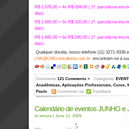
R$ 1.576,00 = 4x R$ 394,00 ( 1ª. parcela na inscr
dias)
R$ 1.600,00 = 5x R$ 320,00 ( 1ª. parcela na inscr
dias)
R$ 1.680,00 = 6x R$ 280,00 ( 1ª. parcela na inscr
dias)
Qualquer dúvida, nosso telefone (11) 3271-9336 e
LNK@LNKconsultoria.com.br
encontram-se à sua
Comments
121 Comments »
Categories
EVEN
Acadêmicas
,
Aplicações Profissionais
,
Curso
,
Paulo
Comments rss
Trackback
Calendário de eventos JUNHO e
liz kimura
| June 12, 2009