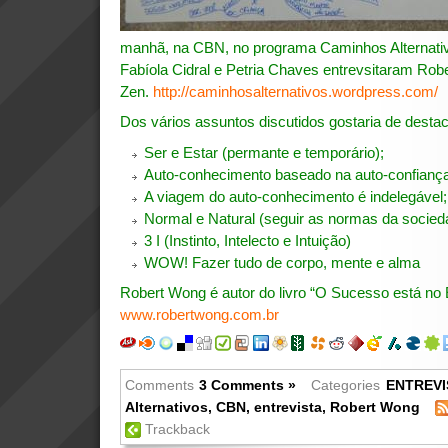
manhã, na CBN, no programa Caminhos Alternativ
Fabíola Cidral e Petria Chaves entrevsitaram Robe
Zen.
http://caminhosalternativos.wordpress.com/
Dos vários assuntos discutidos gostaria de destac
Ser e Estar (permante e temporário);
Auto-conhecimento baseado na auto-confianç
A viagem do auto-conhecimento é indelegável;
Normal e Natural (seguir as normas da socied
3 I (Instinto, Intelecto e Intuição)
WOW! Fazer tudo de corpo, mente e alma
Robert Wong é autor do livro “O Sucesso está no E
www.robertwong.com.br
Comments
3 Comments »
Categories
ENTREVI
Alternativos
,
CBN
,
entrevista
,
Robert Wong
Trackback